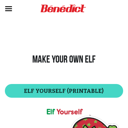
Home
STARTERS
KIDS 1(N)
Make Your Own ELF
KIDS 2 (N)
KIDS 3
SEASONS (EXTRA MATERIAL)
ELF YOURSELF (PRINTABLE)
SOLICITUD DE EJERCICIO DE DEREC
Buscar