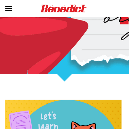
Home
STARTERS
KIDS 1(N)
KIDS 2 (N)
KIDS 3
SEASONS (EXTRA MATERIAL)
SOLICITUD DE EJERCICIO DE DEREC
Buscar