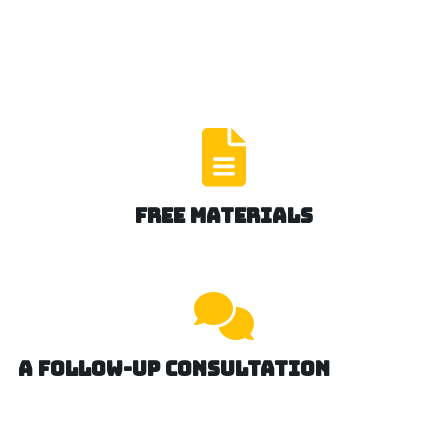
Free M
aterials
A Follow-up C
onsultation